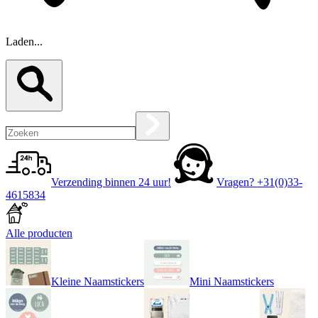
Laden...
Verzending binnen 24 uur!
Vragen?
+31(0)33-
4615834
Alle producten
Kleine Naamstickers
Mini Naamstickers