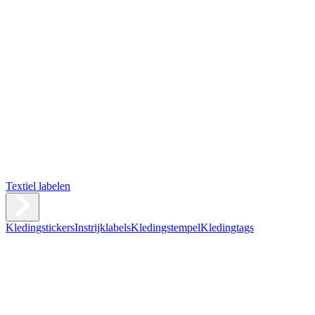
Textiel labelen
Kledingstickers
Instrijklabels
Kledingstempel
Kledingtags