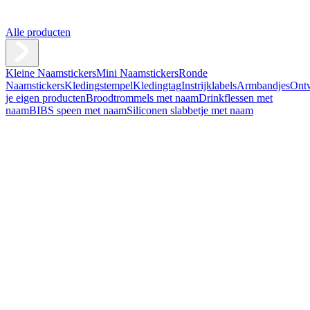
Alle producten
Kleine Naamstickers
Mini Naamstickers
Ronde
Naamstickers
Kledingstempel
Kledingtag
Instrijklabels
Armbandjes
Ont
je eigen producten
Broodtrommels met naam
Drinkflessen met
naam
BIBS speen met naam
Siliconen slabbetje met naam