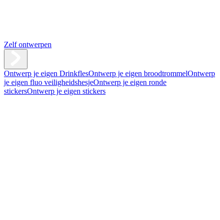
Zelf ontwerpen
Ontwerp je eigen Drinkfles
Ontwerp je eigen broodtrommel
Ontwerp
je eigen fluo veiligheidshesje
Ontwerp je eigen ronde
stickers
Ontwerp je eigen stickers