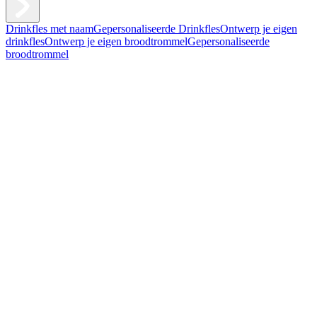
Drinkfles met naam
Gepersonaliseerde Drinkfles
Ontwerp je eigen
drinkfles
Ontwerp je eigen broodtrommel
Gepersonaliseerde
broodtrommel