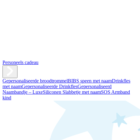
Personeels cadeau
Gepersonaliseerde broodtrommel
BIBS speen met naam
Drinkfles
met naam
Gepersonaliseerde Drinkfles
Gepersonaliseerd
Naambandje – Luxe
Siliconen Slabbetje met naam
SOS Armband
kind